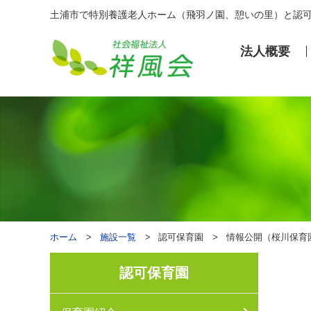
土浦市で特別養護老人ホーム（飛羽ノ園、憩いの里）と認
法⼈概要
ホーム
施設⼀覧
認可保育園
情報公開（桜川保育
認可保育園