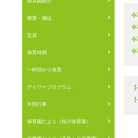
保育園紹介
令
概要・施設
令
定員
令
令
保育時間
一時預かり保育
デイリープログラム
【
【
年間行事
保育園だより（桜川保育園）