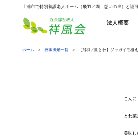
土浦市で特別養護老人ホーム（飛羽ノ園、憩いの里）と認
法⼈概要
ホーム
行事風景一覧
【飛羽ノ園とわ】ジャガイモ植
こんに
とわ菜
美味し