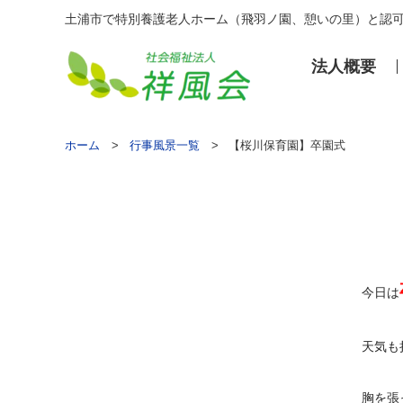
土浦市で特別養護老人ホーム（飛羽ノ園、憩いの里）と認
法⼈概要
ホーム
行事風景一覧
【桜川保育園】卒園式
今日は
天気も
胸を張