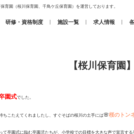
可保育園（桜川保育園、千鳥ケ丘保育園）を運営しております。
研修・資格制度
施設⼀覧
求⼈情報
【桜川保育園
卒園式
でした。
🌸
桜のトンネ
持ちこたえてくれましたし、すぐそばの桜川の土手には
って卒園式に臨む卒園児たちが、小学校での目標を大きな声で宣言する